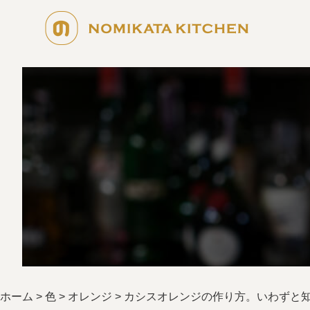
のみか
ホーム
>
色
>
オレンジ
>
カシスオレンジの作り方。いわずと