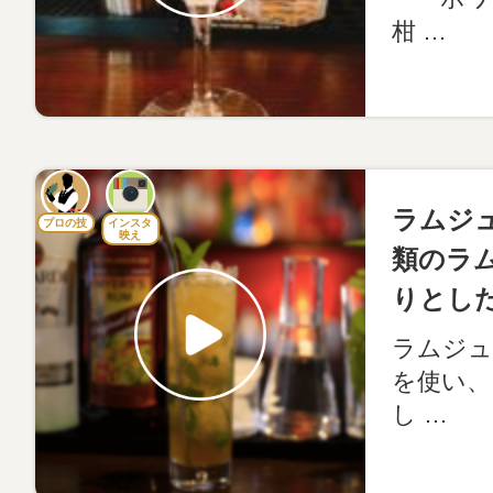
柑 …
ラムジ
プロの技
インスタ
映え
類のラ
りとし
ラムジュ
を使い、
し …