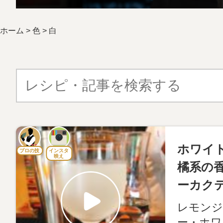
ホーム
>
色
>
白
ホワイ
プロの技
インスタ
映え
橘系の
ーカク
レモンジ
ー・ホワ