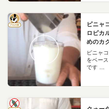
ピニャ
プロの技
ロピカ
めのカ
ピニャコ
をベース
です …
クォー