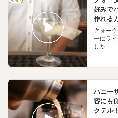
カンタン
好みで
作れる
クォータ
ーにライ
した …
ハニー
容にも
クテル