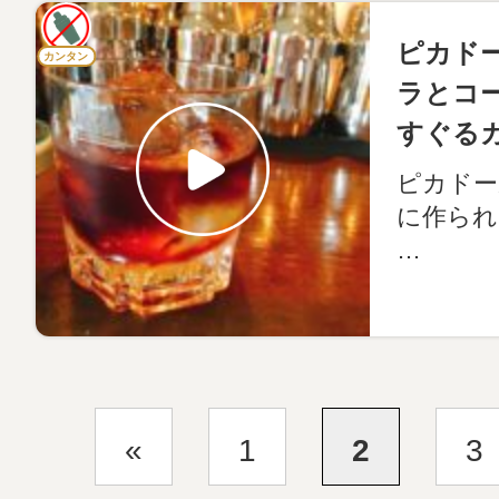
ピカド
カンタン
ラとコ
すぐる
ピカドー
に作られ
…
«
1
2
3