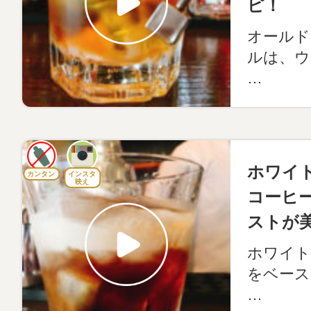
ピ！
オールド
ルは、ウ
…
ホワイ
カンタン
インスタ
映え
コーヒ
ストが
ホワイト
をベース
…