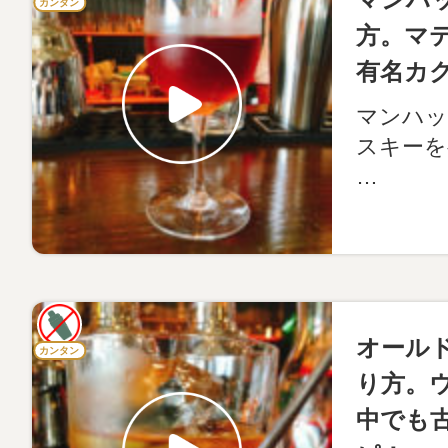
カンタン
方。マ
有名カ
マンハッ
スキーを
…
オール
カンタン
り方。
中でも