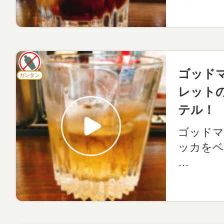
ゴッド
カンタン
レット
テル！
ゴッドマ
ッカをベ
…