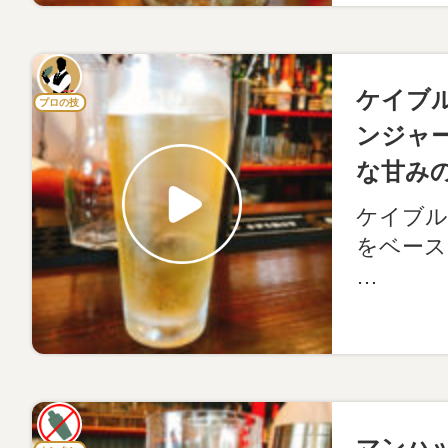
ケイブ
プロの技
ンジャ
な甘み
ケイブル
をベース
…
マンハ