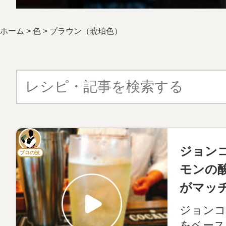
ホーム
>
色
>
ブラウン（琥珀色）
ジョン
プロの技
モンの
がマッ
ジョンコ
をベース